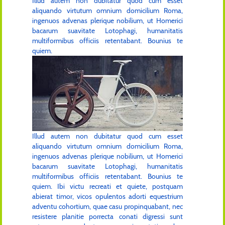
Illud autem non dubitatur quod cum esset
aliquando virtutum omnium domicilium Roma,
ingenuos advenas plerique nobilium, ut Homerici
bacarum suavitate Lotophagi, humanitatis
multiformibus officiis retentabant. Bounius te
quiem.
Illud autem non dubitatur quod cum esset
aliquando virtutum omnium domicilium Roma,
ingenuos advenas plerique nobilium, ut Homerici
bacarum suavitate Lotophagi, humanitatis
multiformibus officiis retentabant. Bounius te
quiem. Ibi victu recreati et quiete, postquam
abierat timor, vicos opulentos adorti equestrium
adventu cohortium, quae casu propinquabant, nec
resistere planitie porrecta conati digressi sunt