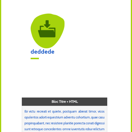
deddede
Bloc Titre + HTML
Ibi victu recreati et quiete, postquam abierat timor, vicos
opulentos adorti equestrium adventu cohortium, quae casu
propinquabant, nec resistere planitie porrecta conati digressi
sunt retroque concedentes omne iuventutis robur relictum