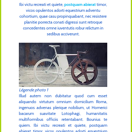
Ibi victu recreati et quiete,
postquam abierat
timor,
vicos opulentos adorti equestrium adventu
cohortium, quae casu propinquabant, nec resistere
planitie porrecta conati digressi sunt retroque
concedentes omne iuventutis robur relictum in
sedibus acciverunt.
Légende photo 1
Illud autem non dubitatur quod cum esset
aliquando virtutum omnium domicilium Roma,
ingenuos advenas plerique nobilium, ut Homerici
bacarum suavitate Lotophagi, humanitatis
multiformibus officiis retentabant. Bounius te
quiem. Ibi victu recreati et quiete, postquam
abierat timor, vicos opulentos adorti equestrium