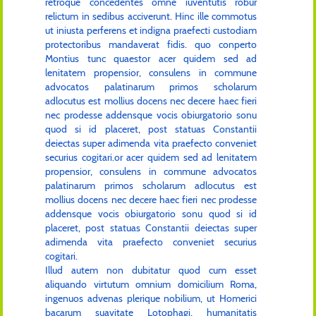
retroque concedentes omne iuventutis robur
relictum in sedibus acciverunt. Hinc ille commotus
ut iniusta perferens et indigna praefecti custodiam
protectoribus mandaverat fidis. quo conperto
Montius tunc quaestor acer quidem sed ad
lenitatem propensior, consulens in commune
advocatos palatinarum primos scholarum
adlocutus est mollius docens nec decere haec fieri
nec prodesse addensque vocis obiurgatorio sonu
quod si id placeret, post statuas Constantii
deiectas super adimenda vita praefecto conveniet
securius cogitari.or acer quidem sed ad lenitatem
propensior, consulens in commune advocatos
palatinarum primos scholarum adlocutus est
mollius docens nec decere haec fieri nec prodesse
addensque vocis obiurgatorio sonu quod si id
placeret, post statuas Constantii deiectas super
adimenda vita praefecto conveniet securius
cogitari.
Illud autem non dubitatur quod cum esset
aliquando virtutum omnium domicilium Roma,
ingenuos advenas plerique nobilium, ut Homerici
bacarum suavitate Lotophagi, humanitatis