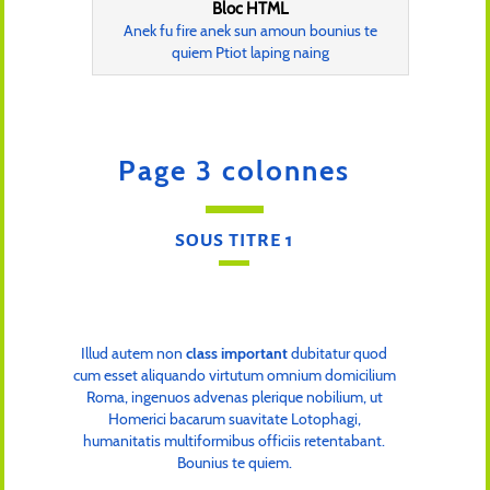
Bloc HTML
Anek fu fire anek sun amoun bounius te
quiem Ptiot laping naing
Page 3 colonnes
SOUS TITRE 1
Illud autem non
class important
dubitatur quod
cum esset aliquando virtutum omnium domicilium
Roma, ingenuos advenas plerique nobilium, ut
Homerici bacarum suavitate Lotophagi,
humanitatis multiformibus officiis retentabant.
Bounius te quiem.