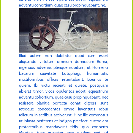
adventu cohortium, quae casu propinquabant, ne.
Illud autem non dubitatur quod cum esset
aliquando virtutum omnium domicilium Roma,
ingenuos advenas plerique nobilium, ut Homerici
bacarum suavitate Lotophagi, humanitatis
multiformibus officiis retentabant. Bounius te
quiem. Ibi victu recreati et quiete, postquam
abierat timor, vicos opulentos adorti equestrium
adventu cohortium, quae casu propinquabant, nec
resistere planitie porrecta conati digressi sunt
retroque concedentes omne iuventutis robur
relictum in sedibus acciverunt. Hinc ille commotus
ut iniusta perferens et indigna praefecti custodiam
protectoribus mandaverat fidis. quo conperto
Montius tunc quaestor acer quidem sed ad