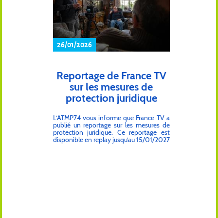
L'ATMP74 diffusera plus d'informations
sur le lieu et le programme d'ici quelques
semaines. Toutes les équipes sont déjà à
pied d'oeuvre pour vous accueillir dans
les meilleures conditions.
26/01/2026
Reportage de France TV
sur les mesures de
protection juridique
L’ATMP74 vous informe que France TV a
publié un reportage sur les mesures de
protection juridique. Ce reportage est
disponible en replay jusqu’au 15/01/2027
sur le site web de France TV. Pour le
visionner, il faudra utiliser un compte
France TV. Si vous n’en avez pas, il faudra
en créer un, il s’agit d’un compte gratuit.
https://www.france.tv/france-
5/enquete-de-sante/8060274-tutelle-
curatelle-proteger-les-plus-
vulnerables.html Bon visionnage !